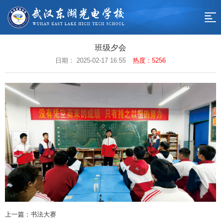
网
站
学
班级夕会
校
校
日期： 2025-02-17 16:55
热度：5256
导
概
园
教
航
况
动
学
德
态
工
育
招
作
天
生
联
地
专
系
返
区
我
回
们
首
页
上一篇：书法大赛