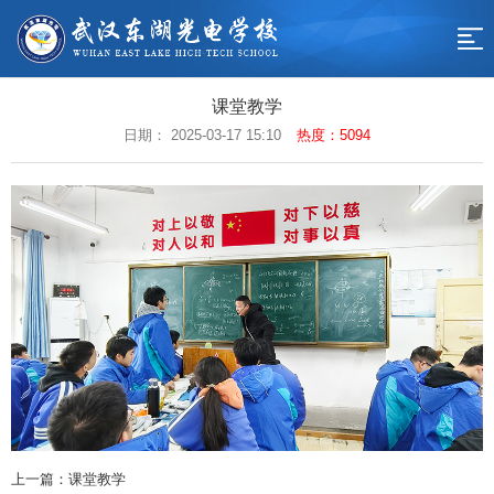
网
站
学
课堂教学
校
校
日期： 2025-03-17 15:10
热度：5094
导
概
园
教
航
况
动
学
德
态
工
育
招
作
天
生
联
地
专
系
返
区
我
回
们
首
页
上一篇：课堂教学